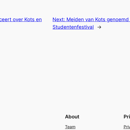
ceert over Kots en
Next:
Meiden van Kots genoemd 
Studentenfestival
→
About
Pr
Team
Pri