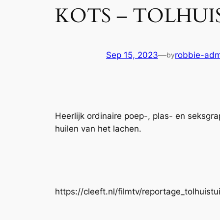
KOTS – TOLHUI
Sep 15, 2023
—
robbie-adm
by
Heerlijk ordinaire poep-, plas- en seks
huilen van het lachen.
https://cleeft.nl/filmtv/reportage_tolhui