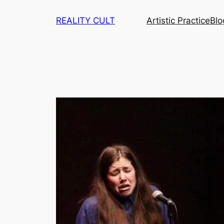
Skip
REALITY CULT
Artistic Practice
Blo
to
content