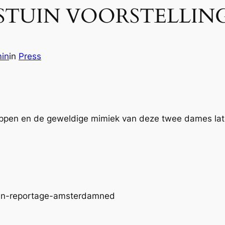
STUIN VOORSTELLIN
in
in
Press
grappen en de geweldige mimiek van deze twee dames lat
stuin-reportage-amsterdamned