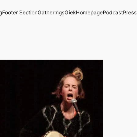
g
Footer Section
Gatherings
Giek
Homepage
Podcast
Press